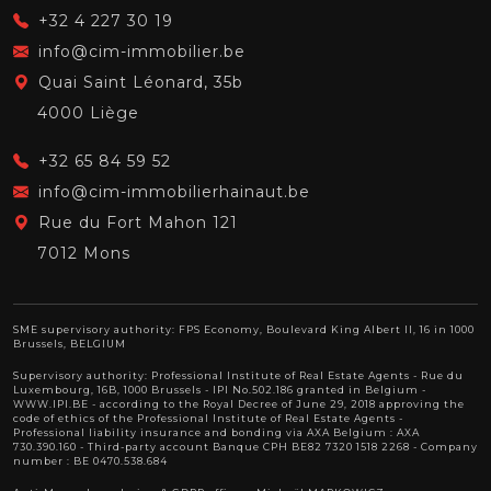
+32 4 227 30 19
info@cim-immobilier.be
Quai Saint Léonard, 35b
4000 Liège
+32 65 84 59 52
info@cim-immobilierhainaut.be
Rue du Fort Mahon 121
7012 Mons
SME supervisory authority: FPS Economy, Boulevard King Albert II, 16 in 1000
Brussels, BELGIUM
Supervisory authority:
Professional Institute of Real Estate Agents
- Rue du
Luxembourg, 16B, 1000 Brussels - IPI No.502.186 granted in Belgium -
WWW.IPI.BE
- according to the Royal Decree of June 29, 2018 approving
the
code of ethics of the Professional Institute of Real Estate Agents
-
Professional liability insurance and bonding via AXA Belgium : AXA
730.390.160 - Third-party account Banque CPH BE82 7320 1518 2268 - Company
number : BE 0470.538.684