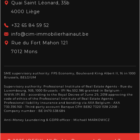
Quai Saint Léonard, 35b
4000 Liège
+32 65 84 59 52
info@cim-immobilierhainaut.be
Rue du Fort Mahon 121
7012 Mons
SME supervisory authority: FPS Economy, Boulevard King Albert II, 16 in 1000
Brussels, BELGIUM
Supervisory authority:
Professional Institute of Real Estate Agents
- Rue du
Luxembourg, 16B, 1000 Brussels - IPI No.502.186 granted in Belgium -
WWW.IPI.BE
- according to the Royal Decree of June 29, 2018 approving
the
code of ethics of the Professional Institute of Real Estate Agents
-
Professional liability insurance and bonding via AXA Belgium : AXA
730.390.160 - Third-party account Banque CPH BE82 7320 1518 2268 -
Company number : BE 0470.538.684
Anti-Money Laundering & GDPR officer : Michaël MARKOWICZ